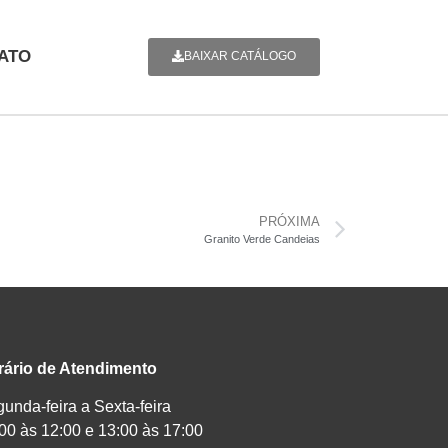
ATO
BAIXAR CATÁLOGO
PRÓXIMA
Granito Verde Candeias
rário de Atendimento
unda-feira a Sexta-feira
00 às 12:00 e 13:00 às 17:00