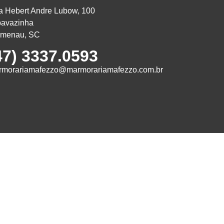
 Hebert Andre Lubow, 100
pavazinha
umenau, SC
47) 3337.0593
rmorariamafezzo@marmorariamafezzo.com.br