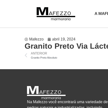
A MAF
Mafezzo
abril 19, 2024
Granito Preto Via Lác
ANTERIOR
Granito Preto Absoluto
Na Mafezzo você encontrará uma variedade de
pedras naturais e industrializadas, incluindo