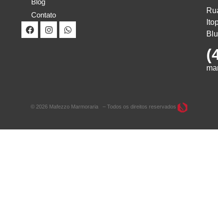
Blog
Rua
Contato
Ito
Bl
(
ma
© 2026 Mafezzo Marmoraria – Todos os direitos reservados