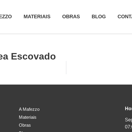
EZZO
MATERIAIS
OBRAS
BLOG
CONT
tea Escovado
Ho
A Mafezzo
Materiais
Seg
Obras
07: