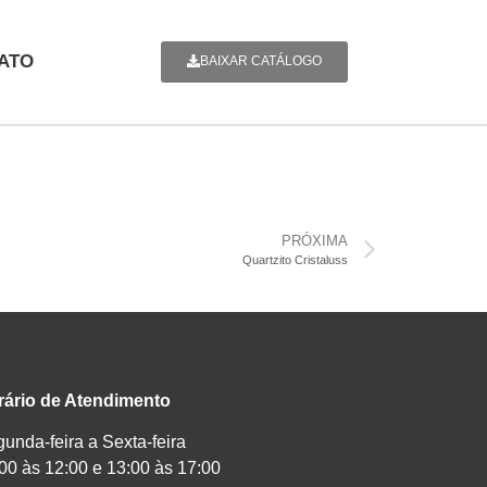
ATO
BAIXAR CATÁLOGO
PRÓXIMA
Quartzito Cristaluss
rário de Atendimento
unda-feira a Sexta-feira
00 às 12:00 e 13:00 às 17:00