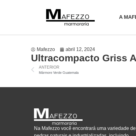
A MAF
Mafezzo
abril 12, 2024
Ultracompacto Griss 
ANTERIOR
Mármore Verde Guatemala
Na Mafezzo você encontrará uma variedade de
pedras naturais e industrializadas, incluindo