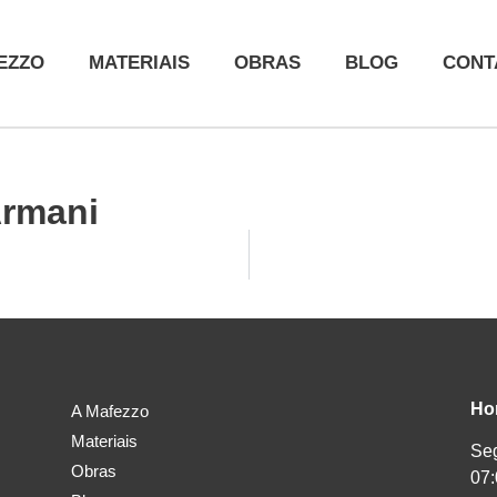
EZZO
MATERIAIS
OBRAS
BLOG
CONT
Armani
Ho
A Mafezzo
Materiais
Seg
Obras
07: