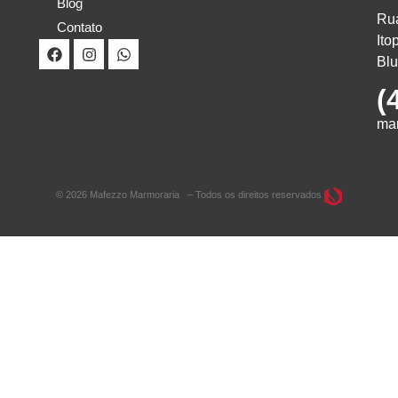
Blog
Rua
Contato
Ito
Bl
(
ma
© 2026 Mafezzo Marmoraria – Todos os direitos reservados