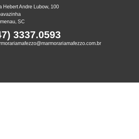
 Hebert Andre Lubow, 100
pavazinha
umenau, SC
47) 3337.0593
rmorariamafezzo@marmorariamafezzo.com.br