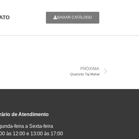
ATO
BAIXAR CATÁLOGO
PRÓXIMA
Quartzito Taj Mahal
rário de Atendimento
unda-feira a Sexta-feira
00 às 12:00 e 13:00 às 17:00