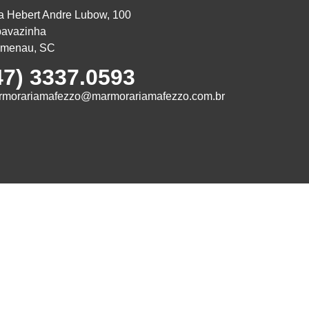
 Hebert Andre Lubow, 100
pavazinha
umenau, SC
47) 3337.0593
rmorariamafezzo@marmorariamafezzo.com.br