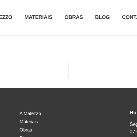
EZZO
MATERIAIS
OBRAS
BLOG
CONT
Ho
A Mafezzo
Materiais
Seg
Obras
07: