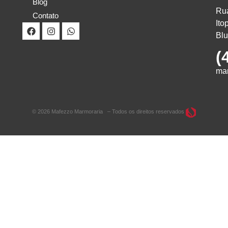
Blog
Rua
Contato
Ito
Bl
(
ma
© 2026 Mafezzo Marmoraria – Todos os direitos reservados